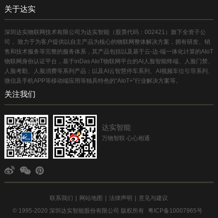
关于达实
深圳达实物联网技术有限公司为达实智能（股票代码：002421）旗下全资子公
司， 致力于为客户提供以自主产品为核心的物联网整体解决方案，拥有研发、销
售和技术服务等完整的服务体系，其产品包括以及基于云-边-端一体化计算的AIoT
物联网身份认证平台，基于inDas AIoT物联网平台的AI人脸智能终端、人脸门禁、
人脸考勤、人脸消费等系列产品；以及AI云智慧停车系列、AI视频车位引导系列、
微信及手机APP等移动端应用等独具特色的“AIoT+”行业解决方案等。
关注我们
达实智能
万物智联 心心相通
联系我们
|
网站地图
|
法律声明
|
意见与建议
© 1995-2020 深圳达实智能股份有限公司 版权所有
粤ICP备10007965号