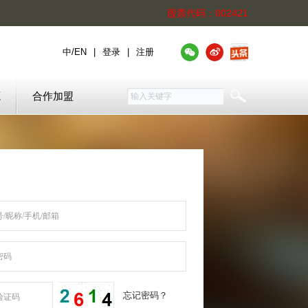
股票代码：002421
中
/
EN
|
登录
|
注册
源
合作加盟
/昵称/手机/邮箱
密码
忘记密码？
验证码