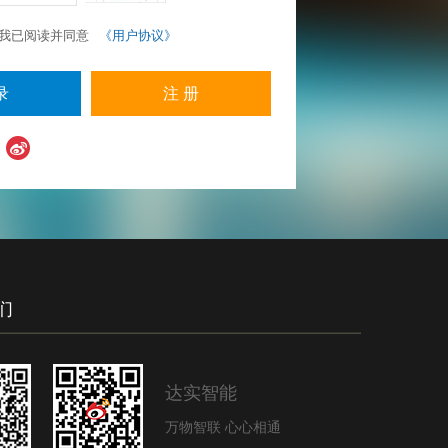
我已阅读并同意
《用户协议》
注 册
们
达实智能
万物智联 心心相通