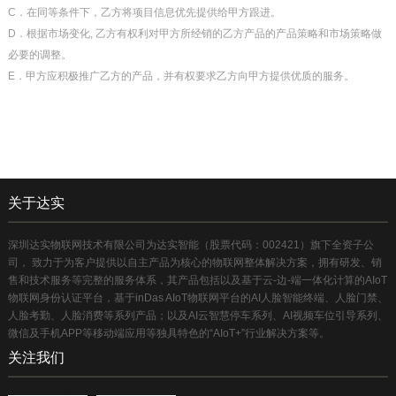
C．在同等条件下，乙方将项目信息优先提供给甲方跟进。
D．根据市场变化, 乙方有权利对甲方所经销的乙方产品的产品策略和市场策略做
必要的调整。
E．甲方应积极推广乙方的产品，并有权要求乙方向甲方提供优质的服务。
关于达实
深圳达实物联网技术有限公司为达实智能（股票代码：002421）旗下全资子公
司， 致力于为客户提供以自主产品为核心的物联网整体解决方案，拥有研发、销
售和技术服务等完整的服务体系，其产品包括以及基于云-边-端一体化计算的AIoT
物联网身份认证平台，基于inDas AIoT物联网平台的AI人脸智能终端、人脸门禁、
人脸考勤、人脸消费等系列产品；以及AI云智慧停车系列、AI视频车位引导系列、
微信及手机APP等移动端应用等独具特色的“AIoT+”行业解决方案等。
关注我们