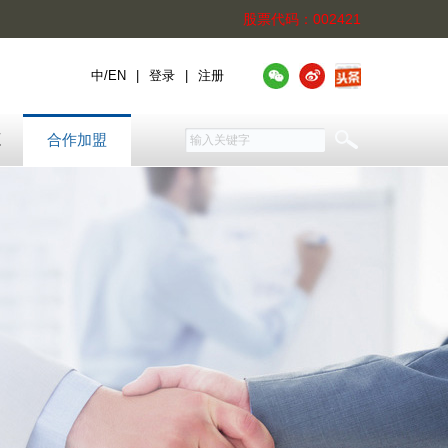
股票代码：002421
中
/
EN
|
登录
|
注册
源
合作加盟