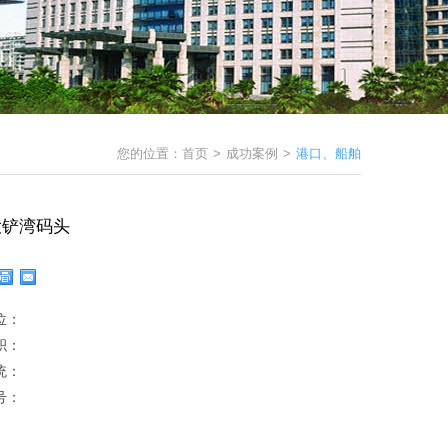
您的位置：
首页
>
成功案例
>
港口、船舶
大铲湾码头
位：
积：
统：
号：